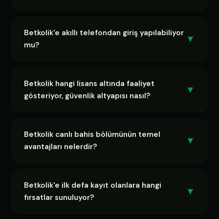
karşılık yeni bağlantılar devreye alır ve bu sayfa her
daim aktif, doğrulanmış linki barındırır.
Futbol, basketbol, tenis, voleybol, buz hokeyi,
hentbol, beyzbol, masa tenisi, badminton, dart,
Betkolik'e akıllı telefondan giriş yapılabiliyor
▼
kriket, ragbi, amerikan futbolu, e-spor ve sanal
mu?
sporlar dahil 55'i aşkın dalda maç öncesi ve canlı
bahis olanağı aktiftir.
Kesinlikle. Responsive altyapı sayesinde iOS ve
Android cihazlarda uygulama indirmeksizin tarayıcı
Betkolik hangi lisans altında faaliyet
▼
üzerinden bahis ve casino özelliklerinin tamamına
gösteriyor, güvenlik altyapısı nasıl?
tam erişim mümkündür.
Curaçao eGaming (Antillephone N.V.) lisansı ile
faaliyet gösteren Betkolik, 256-bit SSL/TLS, 2FA, IP
Betkolik canlı bahis bölümünün temel
▼
tabanlı kontrol ve otomatik fraud algılama
avantajları nelerdir?
sistemleri ile üst düzey güvenlik sağlamaktadır.
Devam eden karşılaşmalara anlık bahis, milisaniye
hızında oran güncellemesi, kapsamlı istatistik
Betkolik'e ilk defa kayıt olanlara hangi
▼
ekranları, görsel maç takibi ve cash out (erken
fırsatlar sunuluyor?
kapatma) fonksiyonu canlı bahis bölümünün güçlü
yanlarıdır.