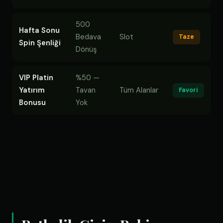
500
Hafta Sonu
Bedava
Slot
Taze
Spin Şenliği
Dönüş
VIP Platin
%50 —
Yatırım
Tavan
Tüm Alanlar
Favori
Bonusu
Yok