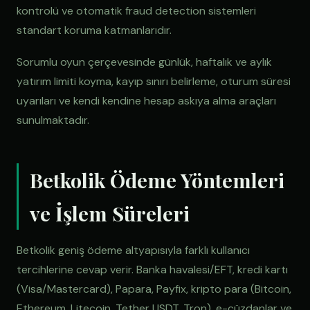
kontrolü ve otomatik fraud detection sistemleri
standart koruma katmanlarıdır.
Sorumlu oyun çerçevesinde günlük, haftalık ve aylık
yatırım limiti koyma, kayıp sınırı belirleme, oturum süresi
uyarıları ve kendi kendine hesap askıya alma araçları
sunulmaktadır.
Betkolik Ödeme Yöntemleri
ve İşlem Süreleri
Betkolik geniş ödeme altyapısıyla farklı kullanıcı
tercihlerine cevap verir. Banka havalesi/EFT, kredi kartı
(Visa/Mastercard), Papara, Payfix, kripto para (Bitcoin,
Ethereum, Litecoin, Tether USDT, Tron), e-cüzdanlar ve