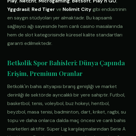
Play
,
NetEnt
,
Microgaming
,
Betsoft
,
Play'n GO
,
Yggdrasil
,
Red Tiger
ve
Nolimit City
gibi endüstrinin
en saygın stüdyoları yer almaktadır. Bu kapsamlı
sağlayıcı ağı sayesinde hem canlı casino masalarında
hem de slot kategorisinde küresel kalite standartları
garanti edilmektedir.
Betkolik Spor Bahisleri: Dünya Çapında
Erişim, Premium Oranlar
Betkolik'in bahis altyapısı branş genişliği ve market
derinliği ile sektörde ayrıcalıklı bir yere sahiptir. Futbol,
basketbol, tenis, voleybol, buz hokeyi, hentbol,
beyzbol, masa tenisi, badminton, dart, kriket, ragbi, su
topu ve daha onlarca dalda maç öncesi ve canlı bahis
marketleri aktiftir. Süper Lig karşılaşmalarından Serie A