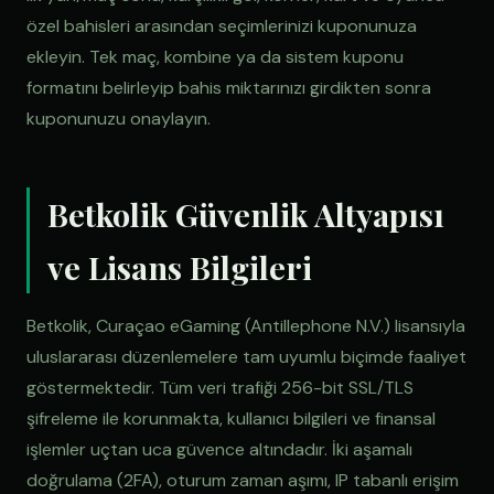
özel bahisleri arasından seçimlerinizi kuponunuza
ekleyin. Tek maç, kombine ya da sistem kuponu
formatını belirleyip bahis miktarınızı girdikten sonra
kuponunuzu onaylayın.
Betkolik Güvenlik Altyapısı
ve Lisans Bilgileri
Betkolik, Curaçao eGaming (Antillephone N.V.) lisansıyla
uluslararası düzenlemelere tam uyumlu biçimde faaliyet
göstermektedir. Tüm veri trafiği 256-bit SSL/TLS
şifreleme ile korunmakta, kullanıcı bilgileri ve finansal
işlemler uçtan uca güvence altındadır. İki aşamalı
doğrulama (2FA), oturum zaman aşımı, IP tabanlı erişim