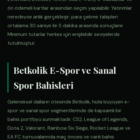
ön ödemeli kartlar arasından seçim yapılabilir. Yatırımlar
neredeyse anlık gerçekleşir; para çekme talepleri
ortalama 30 saniye ile 5 dakika arasında sonuçlanır.
Minimum tutarlar herkes için erişilebilir seviyelerde
tutulmuştur.
Betkolik E-Spor ve Sanal
Spor Bahisleri
Geleneksel dalların ötesinde Betkolik, hızla büyüyen e-
spor ve sanal spor segmentlerinde de kapsamlı bir
bahis portföyü sunmaktadır. CS2, League of Legends,
Dota 2, Valorant, Rainbow Six Siege, Rocket League ve
EA FC turnuvalarında maç öncesi ve canlı bahis