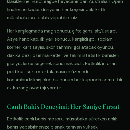
klasiklerine, EuroLeague heyecanından Australian Open
finallerine kadar dünyanın her köşesindeki kritik
müsabakalara bahis yapabilirsiniz.
Her karşılaşmada maç sonucu, çifte şans, alt/üst gol,
Asya handikap, ilk yarı sonucu, karşılıklı gol, toplam
korner, kart sayısı, skor tahmini, gol atacak oyuncu,
dakika bazlı özel marketler ve takım istatistik bahisleri
gibi yüzlerce seçenek sunulmaktadır. Betkolik'in oran
politikası sektör ortalamasının üzerinde
konumlandırılmış olup bu durum her kuponda somut bir
ek kazanç avantajı yaratır.
Canlı Bahis Deneyimi: Her Saniye Fırsat
Betkolik canlı bahis motoru, müsabaka sürerken anlık
bahis yapabilmenize olanak tanıyan yüksek