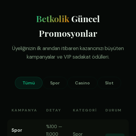
Betkolik
Güncel
Promosyonlar
Üyeliğinizin ilk anından itibaren kazancınızı büyüten
kampanyalar ve VIP sadakat ödülleri.
Tümü
Spor
Casino
Slot
KAMPANYA
DETAY
KATEGORI
DURUM
%100 —
Spor
11.000
Spor