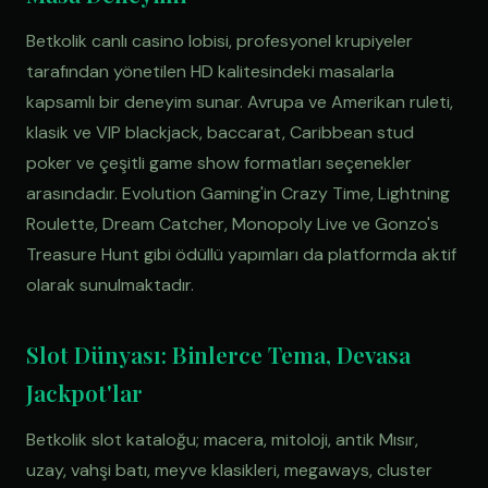
Betkolik canlı casino lobisi, profesyonel krupiyeler
tarafından yönetilen HD kalitesindeki masalarla
kapsamlı bir deneyim sunar. Avrupa ve Amerikan ruleti,
klasik ve VIP blackjack, baccarat, Caribbean stud
poker ve çeşitli game show formatları seçenekler
arasındadır. Evolution Gaming'in Crazy Time, Lightning
Roulette, Dream Catcher, Monopoly Live ve Gonzo's
Treasure Hunt gibi ödüllü yapımları da platformda aktif
olarak sunulmaktadır.
Slot Dünyası: Binlerce Tema, Devasa
Jackpot'lar
Betkolik slot kataloğu; macera, mitoloji, antik Mısır,
uzay, vahşi batı, meyve klasikleri, megaways, cluster