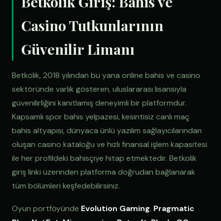
Betkolik Giriş: Bahis ve
Casino Tutkunlarının
Güvenilir Limanı
Betkolik, 2018 yılından bu yana online bahis ve casino
sektöründe varlık gösteren, uluslararası lisansıyla
güvenilirliğini kanıtlamış deneyimli bir platformdur.
Kapsamlı spor bahis yelpazesi, kesintisiz canlı maç
bahis altyapısı, dünyaca ünlü yazılım sağlayıcılarından
oluşan casino kataloğu ve hızlı finansal işlem kapasitesi
ile her profildeki bahisçiye hitap etmektedir. Betkolik
giriş linki üzerinden platforma doğrudan bağlanarak
tüm bölümleri keşfedebilirsiniz.
Oyun portföyünde
Evolution Gaming
,
Pragmatic