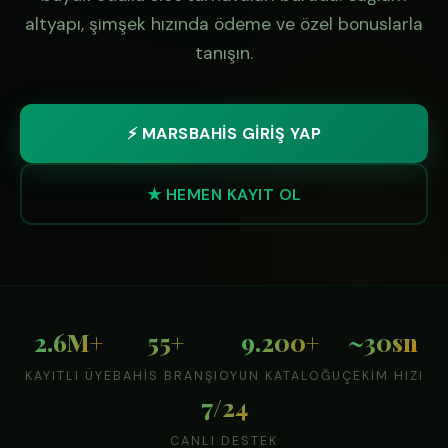
altyapı, şimşek hızında ödeme ve özel bonuslarla
tanışın.
⚡ MARSBAHİS GİRİŞ YAP
★ HEMEN KAYIT OL
2.6M+
55+
9.200+
~30sn
KAYITLI ÜYE
BAHIS BRANŞI
OYUN KATALOĞU
ÇEKIM HIZI
7/24
CANLI DESTEK