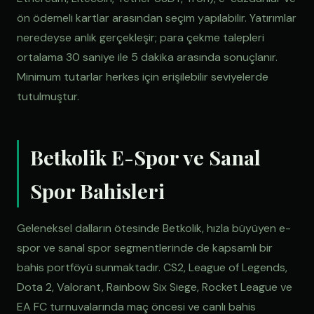
ön ödemeli kartlar arasından seçim yapılabilir. Yatırımlar
neredeyse anlık gerçekleşir; para çekme talepleri
ortalama 30 saniye ile 5 dakika arasında sonuçlanır.
Minimum tutarlar herkes için erişilebilir seviyelerde
tutulmuştur.
Betkolik E-Spor ve Sanal
Spor Bahisleri
Geleneksel dalların ötesinde Betkolik, hızla büyüyen e-
spor ve sanal spor segmentlerinde de kapsamlı bir
bahis portföyü sunmaktadır. CS2, League of Legends,
Dota 2, Valorant, Rainbow Six Siege, Rocket League ve
EA FC turnuvalarında maç öncesi ve canlı bahis