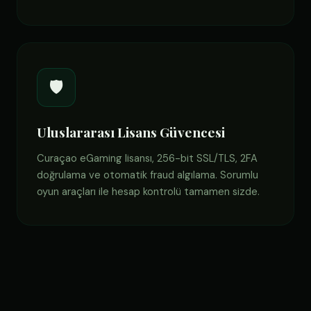
🛡️
Uluslararası Lisans Güvencesi
Curaçao eGaming lisansı, 256-bit SSL/TLS, 2FA
doğrulama ve otomatik fraud algılama. Sorumlu
oyun araçları ile hesap kontrolü tamamen sizde.