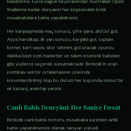
klasiklerine, EuroLeague heyecanından Australian Open
finallerine kadar dünyanın her köşesindeki kritik
müsabakalara bahis yapabilirsiniz.
Her karşılaşmada maç sonucu, çifte şans, alt/üst gol,
Asya handikap, ilk yarı sonucu, karşılıklı gol, toplam
korner, kart sayısı, skor tahmini, gol atacak oyuncu,
dakika bazlı özel marketler ve takım istatistik bahisleri
gibi yüzlerce seçenek sunulmaktadır. Betkolik'in oran
politikası sektör ortalamasının üzerinde
konumlandırılmış olup bu durum her kuponda somut bir
ek kazanç avantajı yaratır.
Canlı Bahis Deneyimi: Her Saniye Fırsat
Betkolik canlı bahis motoru, müsabaka sürerken anlık
bahis yapabilmenize olanak tanıyan yüksek