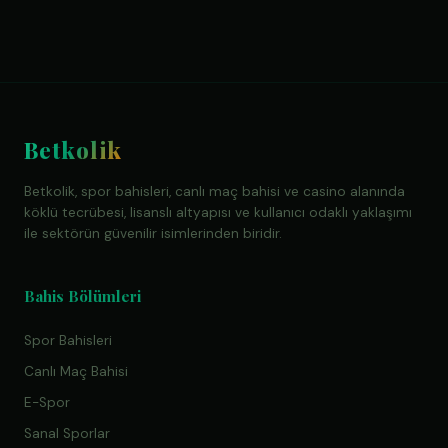
Yeni üyelere spor ve casino için ayrı hoş geldin
paketleri tanımlanmaktadır. Buna ek olarak periyodik
kayıp iadesi, kombine çarpanı, bedava dönüş
fırsatları ve VIP sadakat avantajları da mevcuttur.
Betkolik
Betkolik, spor bahisleri, canlı maç bahisi ve casino alanında
köklü tecrübesi, lisanslı altyapısı ve kullanıcı odaklı yaklaşımı
ile sektörün güvenilir isimlerinden biridir.
Bahis Bölümleri
Spor Bahisleri
Canlı Maç Bahisi
E-Spor
Sanal Sporlar