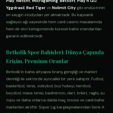
Play
,
NetEnt
,
Microgaming
,
Betsoft
,
Play'n GO
,
Yggdrasil
,
Red Tiger
ve
Nolimit City
gibi endüstrinin
en saygın stüdyoları yer almaktadır. Bu kapsamlı
sağlayıcı ağı sayesinde hem canlı casino masalarında
hem de slot kategorisinde küresel kalite standartları
garanti edilmektedir.
Betkolik Spor Bahisleri: Dünya Çapında
Erişim, Premium Oranlar
Betkolik'in bahis altyapısı branş genişliği ve market
derinliği ile sektörde ayrıcalıklı bir yere sahiptir. Futbol,
basketbol, tenis, voleybol, buz hokeyi, hentbol,
beyzbol, masa tenisi, badminton, dart, kriket, ragbi, su
topu ve daha onlarca dalda maç öncesi ve canlı bahis
marketleri aktiftir. Süper Lig karşılaşmalarından Serie A