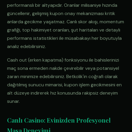
performanslı bir altyapıdır. Oranlar milisaniye hızında
güncellenir, gelişmiş kupon onay mekanizması kritik
anlarda gecikme yaşatmaz. Canlı skor akışı, momentum
grafiği, top hakimiyet oranları, şut haritaları ve detaylı
performans istatistikleri ile müsabakayı her boyutuyla
analiz edebilirsiniz.
Cash out (erken kapatma) fonksiyonu ile bahislerinizi
maç sona ermeden nakde çevirebilir veya potansiyel
zararı minimize edebilirsiniz. Betkolik'in coğrafi olarak
dağıtılmış sunucu mimarisi, kupon işlem gecikmesini en
alt düzeye indirerek hız konusunda rakipsiz deneyim
sunar.
Canlı Casino: Evinizden Profesyonel
Masa Deneyimi