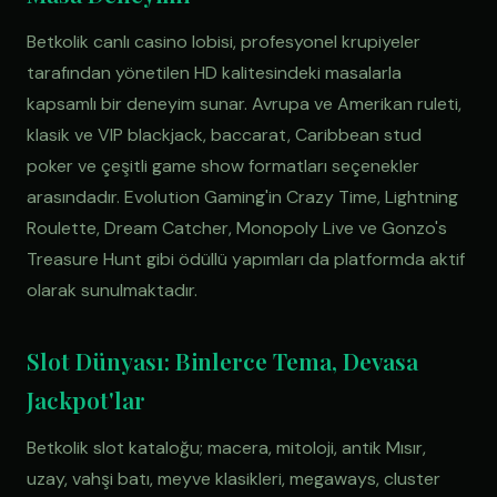
Betkolik canlı casino lobisi, profesyonel krupiyeler
tarafından yönetilen HD kalitesindeki masalarla
kapsamlı bir deneyim sunar. Avrupa ve Amerikan ruleti,
klasik ve VIP blackjack, baccarat, Caribbean stud
poker ve çeşitli game show formatları seçenekler
arasındadır. Evolution Gaming'in Crazy Time, Lightning
Roulette, Dream Catcher, Monopoly Live ve Gonzo's
Treasure Hunt gibi ödüllü yapımları da platformda aktif
olarak sunulmaktadır.
Slot Dünyası: Binlerce Tema, Devasa
Jackpot'lar
Betkolik slot kataloğu; macera, mitoloji, antik Mısır,
uzay, vahşi batı, meyve klasikleri, megaways, cluster