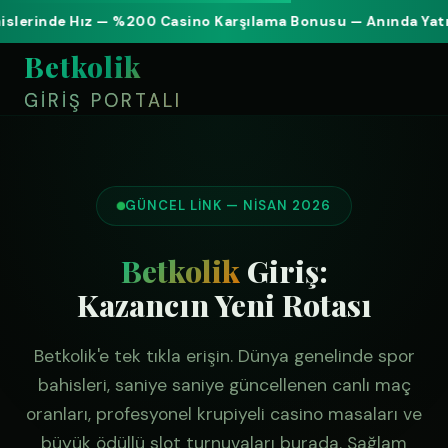
e Hız — %200 Casino Karşılama Bonusu — Anında Yatırım & Hızl
Betkolik
GIRIŞ PORTALI
GÜNCEL LINK — NISAN 2026
Betkolik
Giriş:
Kazancın Yeni Rotası
Betkolik'e tek tıkla erişin. Dünya genelinde spor
bahisleri, saniye saniye güncellenen canlı maç
oranları, profesyonel krupiyeli casino masaları ve
büyük ödüllü slot turnuvaları burada. Sağlam