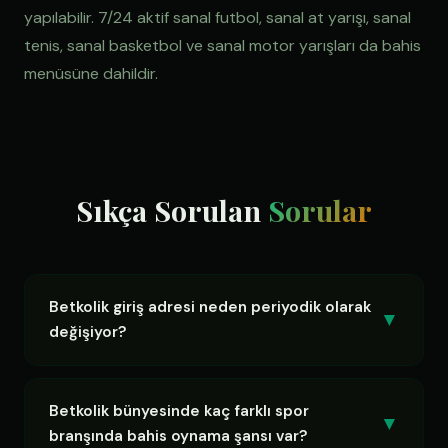
yapılabilir. 7/24 aktif sanal futbol, sanal at yarışı, sanal
tenis, sanal basketbol ve sanal motor yarışları da bahis
menüsüne dahildir.
Sıkça Sorulan
Sorular
Betkolik giriş adresi neden periyodik olarak
▼
değişiyor?
Türkiye'deki BTK düzenlemeleri sebebiyle yurt dışı
merkezli bahis platformlarının adresleri dönem
Betkolik bünyesinde kaç farklı spor
▼
dönem engellenebilmektedir. Betkolik bu engellere
branşında bahis oynama şansı var?