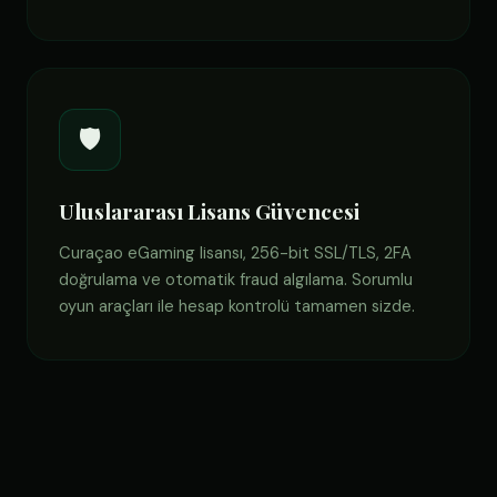
🛡️
Uluslararası Lisans Güvencesi
Curaçao eGaming lisansı, 256-bit SSL/TLS, 2FA
doğrulama ve otomatik fraud algılama. Sorumlu
oyun araçları ile hesap kontrolü tamamen sizde.