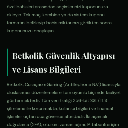
özel bahisleri arasından seçimlerinizi kuponunuza
ekleyin. Tek maç, kombine ya da sistem kuponu
formatını belirleyip bahis miktarınızı girdikten sonra
kuponunuzu onaylayın.
Betkolik Güvenlik Altyapısı
ve Lisans Bilgileri
Betkolik, Curaçao eGaming (Antillephone N.V.) lisansıyla
uluslararası düzenlemelere tam uyumlu biçimde faaliyet
göstermektedir. Tüm veri trafiği 256-bit SSL/TLS
şifreleme ile korunmakta, kullanıcı bilgileri ve finansal
işlemler uçtan uca güvence altındadır. İki aşamalı
doğrulama (2FA), oturum zaman aşımı, IP tabanlı erişim