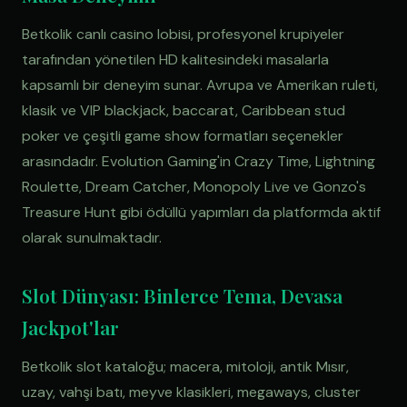
Betkolik canlı casino lobisi, profesyonel krupiyeler
tarafından yönetilen HD kalitesindeki masalarla
kapsamlı bir deneyim sunar. Avrupa ve Amerikan ruleti,
klasik ve VIP blackjack, baccarat, Caribbean stud
poker ve çeşitli game show formatları seçenekler
arasındadır. Evolution Gaming'in Crazy Time, Lightning
Roulette, Dream Catcher, Monopoly Live ve Gonzo's
Treasure Hunt gibi ödüllü yapımları da platformda aktif
olarak sunulmaktadır.
Slot Dünyası: Binlerce Tema, Devasa
Jackpot'lar
Betkolik slot kataloğu; macera, mitoloji, antik Mısır,
uzay, vahşi batı, meyve klasikleri, megaways, cluster