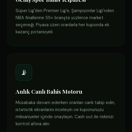
Süper Lig'den Premier Lig'e, Şampiyonlar Ligi'nden
NBA finallerine 55+ branşta yüzlerce market
seçeneği. Piyasa üzeri oranlarla her kuponda ek
kazanç potansiyeli.
📡
Anlık Canlı Bahis Motoru
Müsabaka devam ederken oranları canlı takip edin,
istatistik ekranlarını inceleyin ve kuponunuzu
milisaniyeler içinde onaylayın. Cash out ile riskinizi
kontrol altına alın.