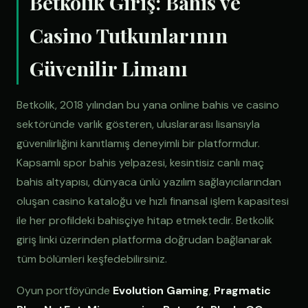
Betkolik Giriş: Bahis ve
Casino Tutkunlarının
Güvenilir Limanı
Betkolik, 2018 yılından bu yana online bahis ve casino
sektöründe varlık gösteren, uluslararası lisansıyla
güvenilirliğini kanıtlamış deneyimli bir platformdur.
Kapsamlı spor bahis yelpazesi, kesintisiz canlı maç
bahis altyapısı, dünyaca ünlü yazılım sağlayıcılarından
oluşan casino kataloğu ve hızlı finansal işlem kapasitesi
ile her profildeki bahisçiye hitap etmektedir. Betkolik
giriş linki üzerinden platforma doğrudan bağlanarak
tüm bölümleri keşfedebilirsiniz.
Oyun portföyünde
Evolution Gaming
,
Pragmatic