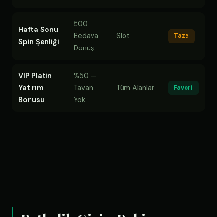
500
Hafta Sonu
Bedava
Slot
Taze
Spin Şenliği
Dönüş
VIP Platin
%50 —
Yatırım
Tavan
Tüm Alanlar
Favori
Bonusu
Yok