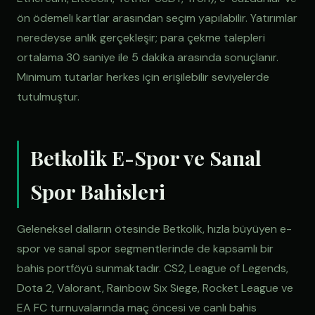
ön ödemeli kartlar arasından seçim yapılabilir. Yatırımlar
neredeyse anlık gerçekleşir; para çekme talepleri
ortalama 30 saniye ile 5 dakika arasında sonuçlanır.
Minimum tutarlar herkes için erişilebilir seviyelerde
tutulmuştur.
Betkolik E-Spor ve Sanal
Spor Bahisleri
Geleneksel dalların ötesinde Betkolik, hızla büyüyen e-
spor ve sanal spor segmentlerinde de kapsamlı bir
bahis portföyü sunmaktadır. CS2, League of Legends,
Dota 2, Valorant, Rainbow Six Siege, Rocket League ve
EA FC turnuvalarında maç öncesi ve canlı bahis