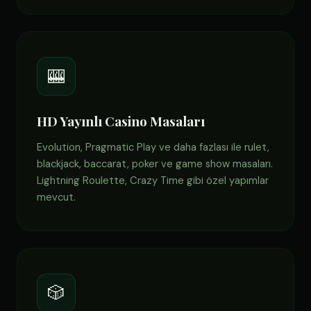
🎰
HD Yayınlı Casino Masaları
Evolution, Pragmatic Play ve daha fazlası ile rulet,
blackjack, baccarat, poker ve game show masaları.
Lightning Roulette, Crazy Time gibi özel yapımlar
mevcut.
🎲