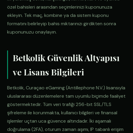
özel bahisleri arasından seçimlerinizi kuponunuza
ekleyin. Tek maç, kombine ya da sistem kuponu
formatını belirleyip bahis miktarınızı girdikten sonra
kuponunuzu onaylayın.
Betkolik Güvenlik Altyapısı
ve Lisans Bilgileri
Betkolik, Curaçao eGaming (Antillephone N.V.) lisansıyla
uluslararası düzenlemelere tam uyumlu biçimde faaliyet
göstermektedir. Tüm veri trafiği 256-bit SSL/TLS
şifreleme ile korunmakta, kullanıcı bilgileri ve finansal
işlemler uçtan uca güvence altındadır. İki aşamalı
doğrulama (2FA), oturum zaman aşımı, IP tabanlı erişim