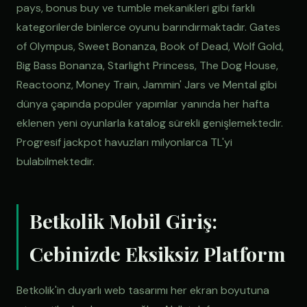
pays, bonus buy ve tumble mekanikleri gibi farklı
kategorilerde binlerce oyunu barındırmaktadır. Gates
of Olympus, Sweet Bonanza, Book of Dead, Wolf Gold,
Big Bass Bonanza, Starlight Princess, The Dog House,
Reactoonz, Money Train, Jammin' Jars ve Mental gibi
dünya çapında popüler yapımlar yanında her hafta
eklenen yeni oyunlarla katalog sürekli genişlemektedir.
Progresif jackpot havuzları milyonlarca TL'yi
bulabilmektedir.
Betkolik Mobil Giriş:
Cebinizde Eksiksiz Platform
Betkolik'in duyarlı web tasarımı her ekran boyutuna