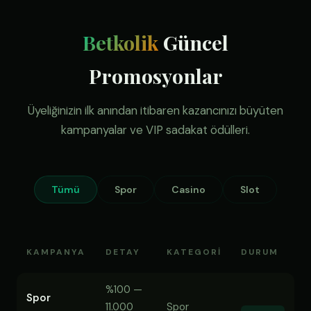
Betkolik
Güncel
Promosyonlar
Üyeliğinizin ilk anından itibaren kazancınızı büyüten
kampanyalar ve VIP sadakat ödülleri.
Tümü
Spor
Casino
Slot
KAMPANYA
DETAY
KATEGORI
DURUM
%100 —
Spor
11.000
Spor