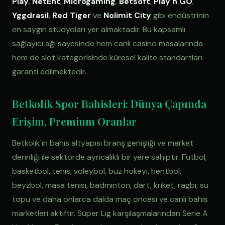
Play
,
NetEnt
,
Microgaming
,
Betsoft
,
Play'n GO
,
Yggdrasil
,
Red Tiger
ve
Nolimit City
gibi endüstrinin
en saygın stüdyoları yer almaktadır. Bu kapsamlı
sağlayıcı ağı sayesinde hem canlı casino masalarında
hem de slot kategorisinde küresel kalite standartları
garanti edilmektedir.
Betkolik Spor Bahisleri: Dünya Çapında
Erişim, Premium Oranlar
Betkolik'in bahis altyapısı branş genişliği ve market
derinliği ile sektörde ayrıcalıklı bir yere sahiptir. Futbol,
basketbol, tenis, voleybol, buz hokeyi, hentbol,
beyzbol, masa tenisi, badminton, dart, kriket, ragbi, su
topu ve daha onlarca dalda maç öncesi ve canlı bahis
marketleri aktiftir. Süper Lig karşılaşmalarından Serie A