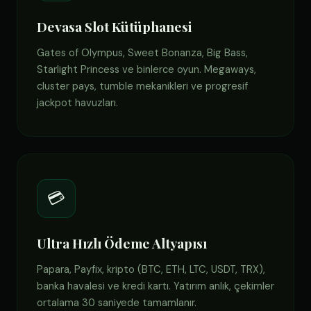
Devasa Slot Kütüphanesi
Gates of Olympus, Sweet Bonanza, Big Bass,
Starlight Princess ve binlerce oyun. Megaways,
cluster pays, tumble mekanikleri ve progresif
jackpot havuzları.
💳
Ultra Hızlı Ödeme Altyapısı
Papara, Payfix, kripto (BTC, ETH, LTC, USDT, TRX),
banka havalesi ve kredi kartı. Yatırım anlık, çekimler
ortalama 30 saniyede tamamlanır.