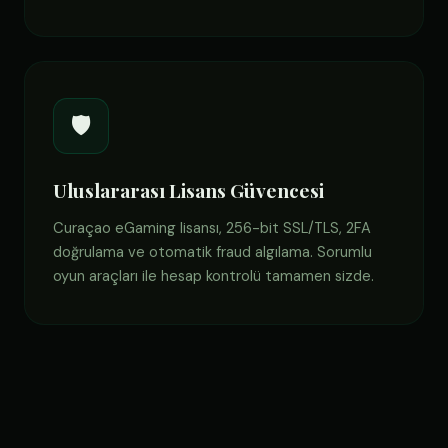
🛡️
Uluslararası Lisans Güvencesi
Curaçao eGaming lisansı, 256-bit SSL/TLS, 2FA
doğrulama ve otomatik fraud algılama. Sorumlu
oyun araçları ile hesap kontrolü tamamen sizde.