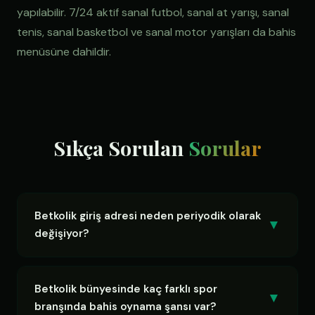
yapılabilir. 7/24 aktif sanal futbol, sanal at yarışı, sanal
tenis, sanal basketbol ve sanal motor yarışları da bahis
menüsüne dahildir.
Sıkça Sorulan
Sorular
Betkolik giriş adresi neden periyodik olarak
▼
değişiyor?
Türkiye'deki BTK düzenlemeleri sebebiyle yurt dışı
merkezli bahis platformlarının adresleri dönem
Betkolik bünyesinde kaç farklı spor
▼
dönem engellenebilmektedir. Betkolik bu engellere
branşında bahis oynama şansı var?