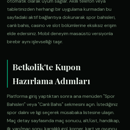
otomatik olarak uyum sağlar. Akıllı telefon veya
tabletinizden herhangi bir uygulama kurmadan bu
sayfadaki aktif bağlantıya dokunarak spor bahisleri,
canlı bahis, casino ve slot bölümlerine eksiksiz erişim
elde edersiniz. Mobil deneyim masaüstü versiyonla
birebir aynı işlevselliği taşır.
Betkolik'te Kupon
Hazırlama Adımları
Platforma giriş yaptıktan sonra ana menüden "Spor
Bahisleri" veya "Canlı Bahis" sekmesini açın. İstediğiniz
spor dalını ve ligi seçerek müsabaka listesine ulaşın.
Maç detay sayfasında maç sonucu, alt/üst, handikap,
ilk yarı/maç sonu, karşılıklı gol, korner, kart ve oyuncu