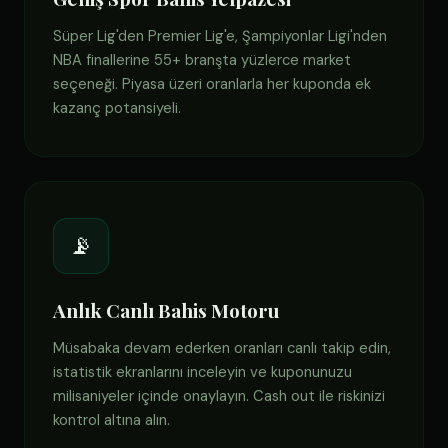
Süper Lig'den Premier Lig'e, Şampiyonlar Ligi'nden
NBA finallerine 55+ branşta yüzlerce market
seçeneği. Piyasa üzeri oranlarla her kuponda ek
kazanç potansiyeli.
📡
Anlık Canlı Bahis Motoru
Müsabaka devam ederken oranları canlı takip edin,
istatistik ekranlarını inceleyin ve kuponunuzu
milisaniyeler içinde onaylayın. Cash out ile riskinizi
kontrol altına alın.