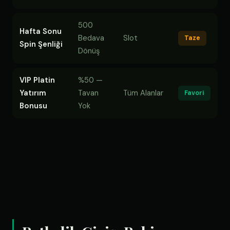
500
Hafta Sonu
Bedava
Slot
Taze
Spin Şenliği
Dönüş
VIP Platin
%50 —
Yatırım
Tavan
Tüm Alanlar
Favori
Bonusu
Yok