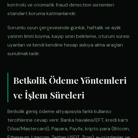
kontrolü ve otomatik fraud detection sistemleri
standart koruma katmanlarıdır.
Sorumlu oyun çerçevesinde günlük, haftalık ve aylık
yatırım limiti koyma, kayıp sınırı belirleme, oturum süresi
uyarıları ve kendi kendine hesap askıya alma araçları
sunulmaktadır.
Betkolik Ödeme Yöntemleri
ve İşlem Süreleri
Betkolik geniş ödeme altyapısıyla farklı kullanıcı
tercihlerine cevap verir. Banka havalesi/EFT, kredi kartı
(Visa/Mastercard), Papara, Payfix, kripto para (Bitcoin,
Ethereum, Litecoin, Tether USDT, Tron), e-cüzdanlar ve