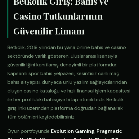
Betkolik Giriş: Bahis ve
Casino Tutkunlarının
Güvenilir Limanı
Betkolik, 2018 yılından bu yana online bahis ve casino
sektöründe varlık gösteren, uluslararası lisansıyla
güvenilirliğini kanıtlamış deneyimli bir platformdur.
Kapsamlı spor bahis yelpazesi, kesintisiz canlı maç
bahis altyapısı, dünyaca ünlü yazılım sağlayıcılarından
oluşan casino kataloğu ve hızlı finansal işlem kapasitesi
ile her profildeki bahisçiye hitap etmektedir. Betkolik
giriş linki üzerinden platforma doğrudan bağlanarak
tüm bölümleri keşfedebilirsiniz.
Oyun portföyünde
Evolution Gaming
,
Pragmatic