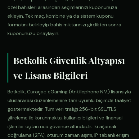
özel bahisleri arasından seçimlerinizi kuponunuza
ekleyin. Tek maç, kombine ya da sistem kuponu
formatını belirleyip bahis miktarınızı girdikten sonra
kuponunuzu onaylayın.
Betkolik Güvenlik Altyapısı
ve Lisans Bilgileri
Betkolik, Curaçao eGaming (Antillephone N.V.) lisansıyla
uluslararası düzenlemelere tam uyumlu biçimde faaliyet
göstermektedir. Tüm veri trafiği 256-bit SSL/TLS
şifreleme ile korunmakta, kullanıcı bilgileri ve finansal
işlemler uçtan uca güvence altındadır. İki aşamalı
doğrulama (2FA), oturum zaman aşımı, IP tabanlı erişim