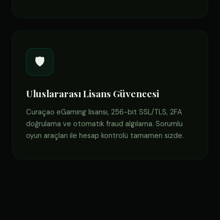
🛡️
Uluslararası Lisans Güvencesi
Curaçao eGaming lisansı, 256-bit SSL/TLS, 2FA
doğrulama ve otomatik fraud algılama. Sorumlu
oyun araçları ile hesap kontrolü tamamen sizde.