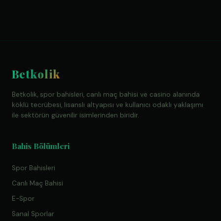
Yeni üyelere spor ve casino için ayrı hoş geldin
paketleri tanımlanmaktadır. Buna ek olarak periyodik
kayıp iadesi, kombine çarpanı, bedava dönüş
fırsatları ve VIP sadakat avantajları da mevcuttur.
Betkolik
Betkolik, spor bahisleri, canlı maç bahisi ve casino alanında
köklü tecrübesi, lisanslı altyapısı ve kullanıcı odaklı yaklaşımı
ile sektörün güvenilir isimlerinden biridir.
Bahis Bölümleri
Spor Bahisleri
Canlı Maç Bahisi
E-Spor
Sanal Sporlar