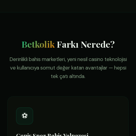
Betkolik
Farkı Nerede?
Derinlikli bahis marketleri, yeni nesil casino teknolojisi
ve kullanıcıya somut değer katan avantajlar — hepsi
tek çatı altında.
⚽
Geniş Spor Bahis Yelpazesi