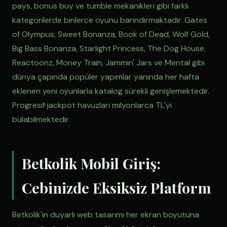
pays, bonus buy ve tumble mekanikleri gibi farklı
kategorilerde binlerce oyunu barındırmaktadır. Gates
of Olympus, Sweet Bonanza, Book of Dead, Wolf Gold,
Big Bass Bonanza, Starlight Princess, The Dog House,
Reactoonz, Money Train, Jammin' Jars ve Mental gibi
dünya çapında popüler yapımlar yanında her hafta
eklenen yeni oyunlarla katalog sürekli genişlemektedir.
Progresif jackpot havuzları milyonlarca TL'yi
bulabilmektedir.
Betkolik Mobil Giriş:
Cebinizde Eksiksiz Platform
Betkolik'in duyarlı web tasarımı her ekran boyutuna