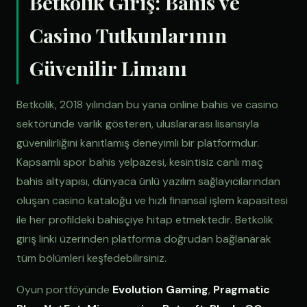
Betkolik Giriş: Bahis ve
Casino Tutkunlarının
Güvenilir Limanı
Betkolik, 2018 yılından bu yana online bahis ve casino
sektöründe varlık gösteren, uluslararası lisansıyla
güvenilirliğini kanıtlamış deneyimli bir platformdur.
Kapsamlı spor bahis yelpazesi, kesintisiz canlı maç
bahis altyapısı, dünyaca ünlü yazılım sağlayıcılarından
oluşan casino kataloğu ve hızlı finansal işlem kapasitesi
ile her profildeki bahisçiye hitap etmektedir. Betkolik
giriş linki üzerinden platforma doğrudan bağlanarak
tüm bölümleri keşfedebilirsiniz.
Oyun portföyünde
Evolution Gaming
,
Pragmatic