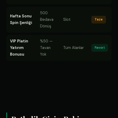
500
Hafta Sonu
Bedava
Slot
Taze
Spin Şenliği
Dönüş
VIP Platin
%50 —
Yatırım
Tavan
Tüm Alanlar
Favori
Bonusu
Yok