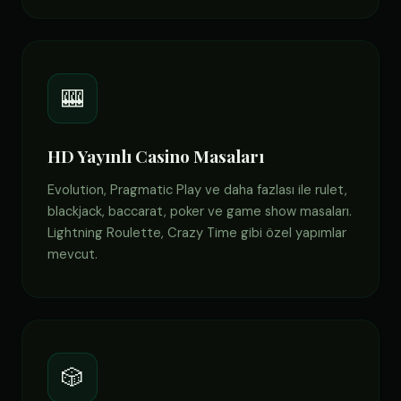
🎰
HD Yayınlı Casino Masaları
Evolution, Pragmatic Play ve daha fazlası ile rulet,
blackjack, baccarat, poker ve game show masaları.
Lightning Roulette, Crazy Time gibi özel yapımlar
mevcut.
🎲