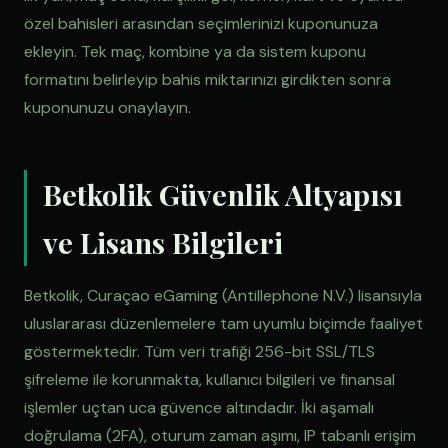
özel bahisleri arasından seçimlerinizi kuponunuza
ekleyin. Tek maç, kombine ya da sistem kuponu
formatını belirleyip bahis miktarınızı girdikten sonra
kuponunuzu onaylayın.
Betkolik Güvenlik Altyapısı
ve Lisans Bilgileri
Betkolik, Curaçao eGaming (Antillephone N.V.) lisansıyla
uluslararası düzenlemelere tam uyumlu biçimde faaliyet
göstermektedir. Tüm veri trafiği 256-bit SSL/TLS
şifreleme ile korunmakta, kullanıcı bilgileri ve finansal
işlemler uçtan uca güvence altındadır. İki aşamalı
doğrulama (2FA), oturum zaman aşımı, IP tabanlı erişim