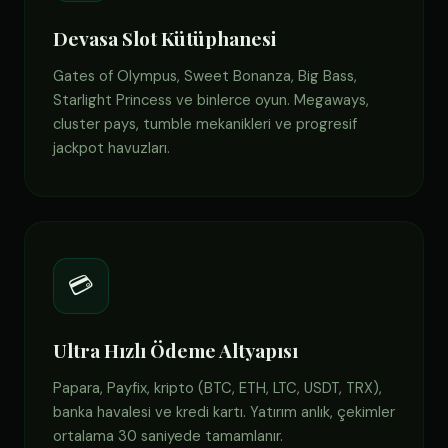
Devasa Slot Kütüphanesi
Gates of Olympus, Sweet Bonanza, Big Bass,
Starlight Princess ve binlerce oyun. Megaways,
cluster pays, tumble mekanikleri ve progresif
jackpot havuzları.
💳
Ultra Hızlı Ödeme Altyapısı
Papara, Payfix, kripto (BTC, ETH, LTC, USDT, TRX),
banka havalesi ve kredi kartı. Yatırım anlık, çekimler
ortalama 30 saniyede tamamlanır.