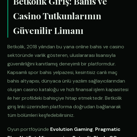
Betkolik Giriş: Bahis ve
Casino Tutkunlarının
Güvenilir Limanı
Betkolik, 2018 yılından bu yana online bahis ve casino
sektöründe varlık gösteren, uluslararası lisansıyla
güvenilirliğini kanıtlamış deneyimli bir platformdur.
Kapsamlı spor bahis yelpazesi, kesintisiz canlı maç
bahis altyapısı, dünyaca ünlü yazılım sağlayıcılarından
oluşan casino kataloğu ve hızlı finansal işlem kapasitesi
ile her profildeki bahisçiye hitap etmektedir. Betkolik
giriş linki üzerinden platforma doğrudan bağlanarak
tüm bölümleri keşfedebilirsiniz.
Oyun portföyünde
Evolution Gaming
,
Pragmatic