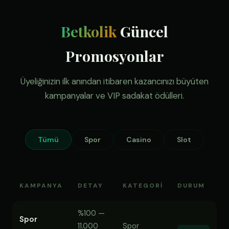
Betkolik
Güncel
Promosyonlar
Üyeliğinizin ilk anından itibaren kazancınızı büyüten
kampanyalar ve VIP sadakat ödülleri.
Tümü
Spor
Casino
Slot
KAMPANYA
DETAY
KATEGORI
DURUM
%100 —
Spor
11.000
Spor