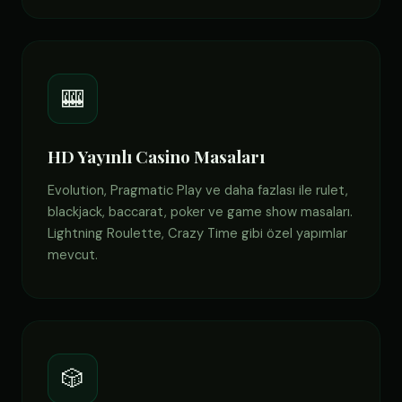
🎰
HD Yayınlı Casino Masaları
Evolution, Pragmatic Play ve daha fazlası ile rulet,
blackjack, baccarat, poker ve game show masaları.
Lightning Roulette, Crazy Time gibi özel yapımlar
mevcut.
🎲