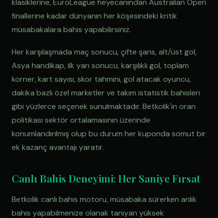
klasiklerine, EuroLeague heyecanından Australian Open
finallerine kadar dünyanın her köşesindeki kritik
müsabakalara bahis yapabilirsiniz.
Her karşılaşmada maç sonucu, çifte şans, alt/üst gol,
Asya handikap, ilk yarı sonucu, karşılıklı gol, toplam
korner, kart sayısı, skor tahmini, gol atacak oyuncu,
dakika bazlı özel marketler ve takım istatistik bahisleri
gibi yüzlerce seçenek sunulmaktadır. Betkolik'in oran
politikası sektör ortalamasının üzerinde
konumlandırılmış olup bu durum her kuponda somut bir
ek kazanç avantajı yaratır.
Canlı Bahis Deneyimi: Her Saniye Fırsat
Betkolik canlı bahis motoru, müsabaka sürerken anlık
bahis yapabilmenize olanak tanıyan yüksek