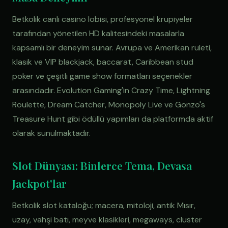
Betkolik canlı casino lobisi, profesyonel krupiyeler
tarafından yönetilen HD kalitesindeki masalarla
kapsamlı bir deneyim sunar. Avrupa ve Amerikan ruleti,
klasik ve VIP blackjack, baccarat, Caribbean stud
poker ve çeşitli game show formatları seçenekler
arasındadır. Evolution Gaming'in Crazy Time, Lightning
Roulette, Dream Catcher, Monopoly Live ve Gonzo's
Treasure Hunt gibi ödüllü yapımları da platformda aktif
olarak sunulmaktadır.
Slot Dünyası: Binlerce Tema, Devasa
Jackpot'lar
Betkolik slot kataloğu; macera, mitoloji, antik Mısır,
uzay, vahşi batı, meyve klasikleri, megaways, cluster