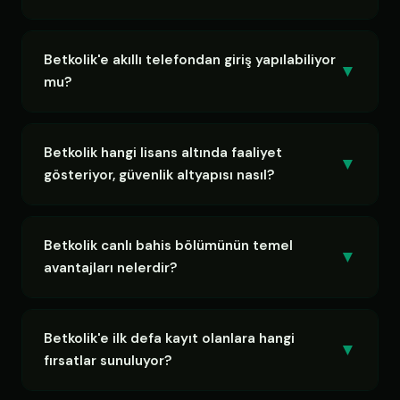
karşılık yeni bağlantılar devreye alır ve bu sayfa her
daim aktif, doğrulanmış linki barındırır.
Futbol, basketbol, tenis, voleybol, buz hokeyi,
hentbol, beyzbol, masa tenisi, badminton, dart,
Betkolik'e akıllı telefondan giriş yapılabiliyor
▼
kriket, ragbi, amerikan futbolu, e-spor ve sanal
mu?
sporlar dahil 55'i aşkın dalda maç öncesi ve canlı
bahis olanağı aktiftir.
Kesinlikle. Responsive altyapı sayesinde iOS ve
Android cihazlarda uygulama indirmeksizin tarayıcı
Betkolik hangi lisans altında faaliyet
▼
üzerinden bahis ve casino özelliklerinin tamamına
gösteriyor, güvenlik altyapısı nasıl?
tam erişim mümkündür.
Curaçao eGaming (Antillephone N.V.) lisansı ile
faaliyet gösteren Betkolik, 256-bit SSL/TLS, 2FA, IP
Betkolik canlı bahis bölümünün temel
▼
tabanlı kontrol ve otomatik fraud algılama
avantajları nelerdir?
sistemleri ile üst düzey güvenlik sağlamaktadır.
Devam eden karşılaşmalara anlık bahis, milisaniye
hızında oran güncellemesi, kapsamlı istatistik
Betkolik'e ilk defa kayıt olanlara hangi
▼
ekranları, görsel maç takibi ve cash out (erken
fırsatlar sunuluyor?
kapatma) fonksiyonu canlı bahis bölümünün güçlü
yanlarıdır.