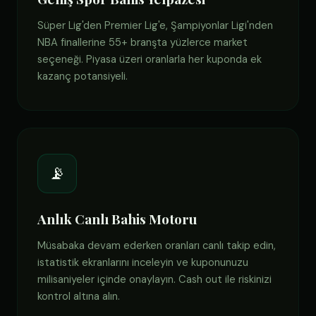
Süper Lig'den Premier Lig'e, Şampiyonlar Ligi'nden
NBA finallerine 55+ branşta yüzlerce market
seçeneği. Piyasa üzeri oranlarla her kuponda ek
kazanç potansiyeli.
📡
Anlık Canlı Bahis Motoru
Müsabaka devam ederken oranları canlı takip edin,
istatistik ekranlarını inceleyin ve kuponunuzu
milisaniyeler içinde onaylayın. Cash out ile riskinizi
kontrol altına alın.