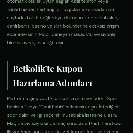
otomatik olarak uyum sağlar. Akıllı telefon veya
tabletinizden herhangi bir uygulama kurmadan bu
sayfadaki aktif bağlantıya dokunarak spor bahisleri,
canlı bahis, casino ve slot bölümlerine eksiksiz erişim
elde edersiniz. Mobil deneyim masaüstü versiyonla
birebir aynı işlevselliği taşır.
Betkolik'te Kupon
Hazırlama Adımları
Platforma giriş yaptıktan sonra ana menüden "Spor
Bahisleri" veya "Canlı Bahis" sekmesini açın. İstediğiniz
spor dalını ve ligi seçerek müsabaka listesine ulaşın.
Maç detay sayfasında maç sonucu, alt/üst, handikap,
ilk yarı/maç sonu, karşılıklı gol, korner, kart ve oyuncu