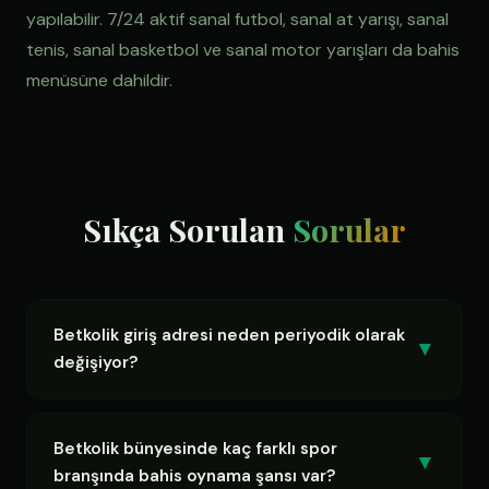
yapılabilir. 7/24 aktif sanal futbol, sanal at yarışı, sanal
tenis, sanal basketbol ve sanal motor yarışları da bahis
menüsüne dahildir.
Sıkça Sorulan
Sorular
Betkolik giriş adresi neden periyodik olarak
▼
değişiyor?
Türkiye'deki BTK düzenlemeleri sebebiyle yurt dışı
merkezli bahis platformlarının adresleri dönem
Betkolik bünyesinde kaç farklı spor
▼
dönem engellenebilmektedir. Betkolik bu engellere
branşında bahis oynama şansı var?