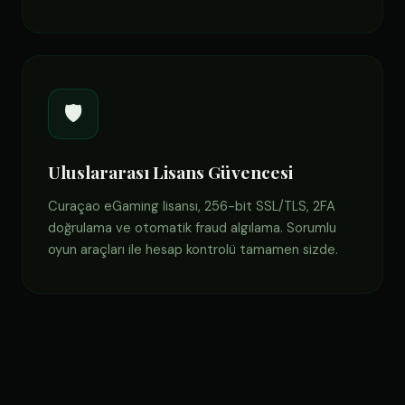
🛡️
Uluslararası Lisans Güvencesi
Curaçao eGaming lisansı, 256-bit SSL/TLS, 2FA
doğrulama ve otomatik fraud algılama. Sorumlu
oyun araçları ile hesap kontrolü tamamen sizde.