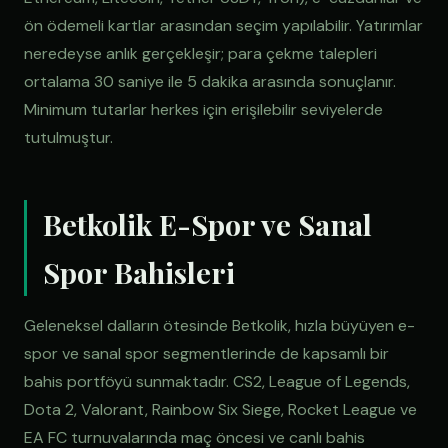
ön ödemeli kartlar arasından seçim yapılabilir. Yatırımlar
neredeyse anlık gerçekleşir; para çekme talepleri
ortalama 30 saniye ile 5 dakika arasında sonuçlanır.
Minimum tutarlar herkes için erişilebilir seviyelerde
tutulmuştur.
Betkolik E-Spor ve Sanal
Spor Bahisleri
Geleneksel dalların ötesinde Betkolik, hızla büyüyen e-
spor ve sanal spor segmentlerinde de kapsamlı bir
bahis portföyü sunmaktadır. CS2, League of Legends,
Dota 2, Valorant, Rainbow Six Siege, Rocket League ve
EA FC turnuvalarında maç öncesi ve canlı bahis