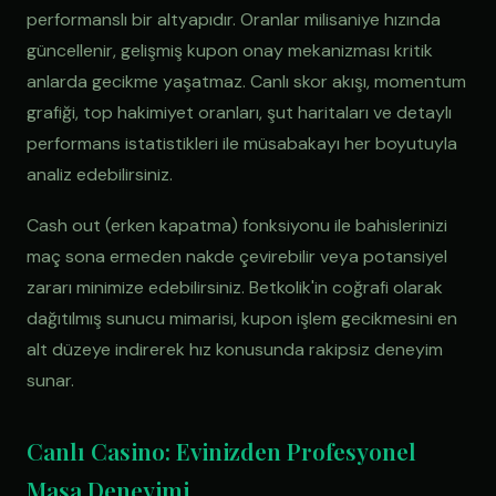
performanslı bir altyapıdır. Oranlar milisaniye hızında
güncellenir, gelişmiş kupon onay mekanizması kritik
anlarda gecikme yaşatmaz. Canlı skor akışı, momentum
grafiği, top hakimiyet oranları, şut haritaları ve detaylı
performans istatistikleri ile müsabakayı her boyutuyla
analiz edebilirsiniz.
Cash out (erken kapatma) fonksiyonu ile bahislerinizi
maç sona ermeden nakde çevirebilir veya potansiyel
zararı minimize edebilirsiniz. Betkolik'in coğrafi olarak
dağıtılmış sunucu mimarisi, kupon işlem gecikmesini en
alt düzeye indirerek hız konusunda rakipsiz deneyim
sunar.
Canlı Casino: Evinizden Profesyonel
Masa Deneyimi