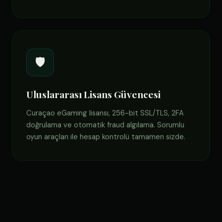
🛡️
Uluslararası Lisans Güvencesi
Curaçao eGaming lisansı, 256-bit SSL/TLS, 2FA
doğrulama ve otomatik fraud algılama. Sorumlu
oyun araçları ile hesap kontrolü tamamen sizde.