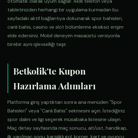
otomatik olarak uyum sağlar. Akıllı telefon veya
tabletinizden herhangi bir uygulama kurmadan bu
sayfadaki aktif bağlantıya dokunarak spor bahisleri,
canlı bahis, casino ve slot bölümlerine eksiksiz erişim
elde edersiniz. Mobil deneyim masaüstü versiyonla
birebir aynı işlevselliği taşır.
Betkolik'te Kupon
Hazırlama Adımları
Platforma giriş yaptıktan sonra ana menüden "Spor
Bahisleri" veya "Canlı Bahis" sekmesini açın. İstediğiniz
spor dalını ve ligi seçerek müsabaka listesine ulaşın.
Maç detay sayfasında maç sonucu, alt/üst, handikap,
ilk yarı/maç sonu, karşılıklı gol, korner, kart ve oyuncu