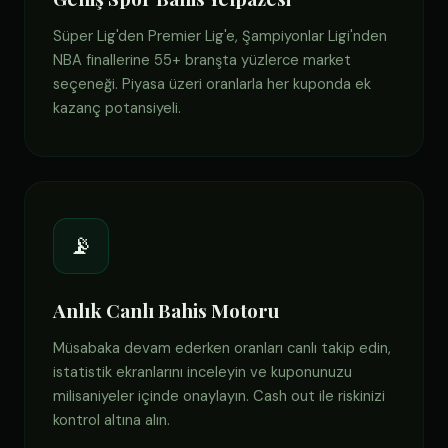
Süper Lig'den Premier Lig'e, Şampiyonlar Ligi'nden
NBA finallerine 55+ branşta yüzlerce market
seçeneği. Piyasa üzeri oranlarla her kuponda ek
kazanç potansiyeli.
📡
Anlık Canlı Bahis Motoru
Müsabaka devam ederken oranları canlı takip edin,
istatistik ekranlarını inceleyin ve kuponunuzu
milisaniyeler içinde onaylayın. Cash out ile riskinizi
kontrol altına alın.