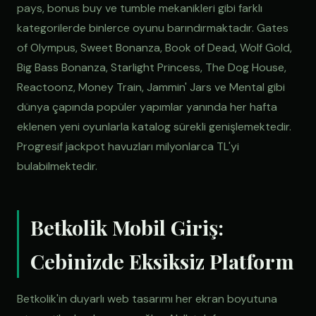
pays, bonus buy ve tumble mekanikleri gibi farklı
kategorilerde binlerce oyunu barındırmaktadır. Gates
of Olympus, Sweet Bonanza, Book of Dead, Wolf Gold,
Big Bass Bonanza, Starlight Princess, The Dog House,
Reactoonz, Money Train, Jammin' Jars ve Mental gibi
dünya çapında popüler yapımlar yanında her hafta
eklenen yeni oyunlarla katalog sürekli genişlemektedir.
Progresif jackpot havuzları milyonlarca TL'yi
bulabilmektedir.
Betkolik Mobil Giriş:
Cebinizde Eksiksiz Platform
Betkolik'in duyarlı web tasarımı her ekran boyutuna