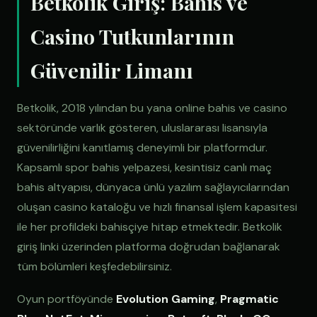
Betkolik Giriş: Bahis ve
Casino Tutkunlarının
Güvenilir Limanı
Betkolik, 2018 yılından bu yana online bahis ve casino
sektöründe varlık gösteren, uluslararası lisansıyla
güvenilirliğini kanıtlamış deneyimli bir platformdur.
Kapsamlı spor bahis yelpazesi, kesintisiz canlı maç
bahis altyapısı, dünyaca ünlü yazılım sağlayıcılarından
oluşan casino kataloğu ve hızlı finansal işlem kapasitesi
ile her profildeki bahisçiye hitap etmektedir. Betkolik
giriş linki üzerinden platforma doğrudan bağlanarak
tüm bölümleri keşfedebilirsiniz.
Oyun portföyünde
Evolution Gaming
,
Pragmatic