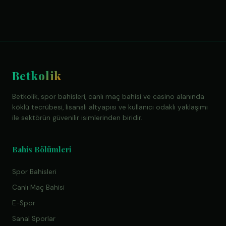
Yeni üyelere spor ve casino için ayrı hoş geldin
paketleri tanımlanmaktadır. Buna ek olarak periyodik
kayıp iadesi, kombine çarpanı, bedava dönüş
fırsatları ve VIP sadakat avantajları da mevcuttur.
Betkolik
Betkolik, spor bahisleri, canlı maç bahisi ve casino alanında
köklü tecrübesi, lisanslı altyapısı ve kullanıcı odaklı yaklaşımı
ile sektörün güvenilir isimlerinden biridir.
Bahis Bölümleri
Spor Bahisleri
Canlı Maç Bahisi
E-Spor
Sanal Sporlar