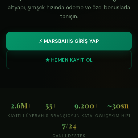
altyapı, şimşek hızında ödeme ve özel bonuslarla
tanışın.
⚡ MARSBAHİS GİRİŞ YAP
★ HEMEN KAYIT OL
2.6M+
55+
9.200+
~30sn
KAYITLI ÜYE
BAHIS BRANŞI
OYUN KATALOĞU
ÇEKIM HIZI
7/24
CANLI DESTEK