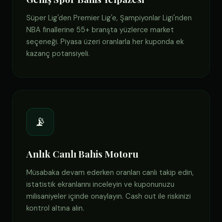
Süper Lig'den Premier Lig'e, Şampiyonlar Ligi'nden
NBA finallerine 55+ branşta yüzlerce market
seçeneği. Piyasa üzeri oranlarla her kuponda ek
kazanç potansiyeli.
📡
Anlık Canlı Bahis Motoru
Müsabaka devam ederken oranları canlı takip edin,
istatistik ekranlarını inceleyin ve kuponunuzu
milisaniyeler içinde onaylayın. Cash out ile riskinizi
kontrol altına alın.