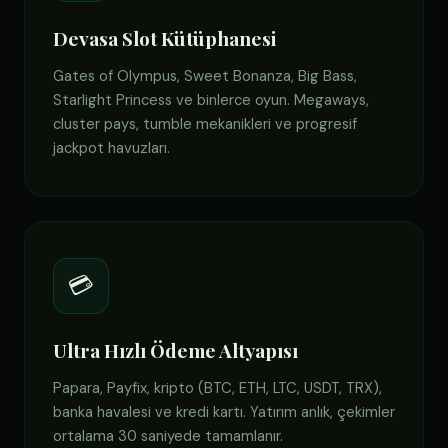
Devasa Slot Kütüphanesi
Gates of Olympus, Sweet Bonanza, Big Bass,
Starlight Princess ve binlerce oyun. Megaways,
cluster pays, tumble mekanikleri ve progresif
jackpot havuzları.
💳
Ultra Hızlı Ödeme Altyapısı
Papara, Payfix, kripto (BTC, ETH, LTC, USDT, TRX),
banka havalesi ve kredi kartı. Yatırım anlık, çekimler
ortalama 30 saniyede tamamlanır.