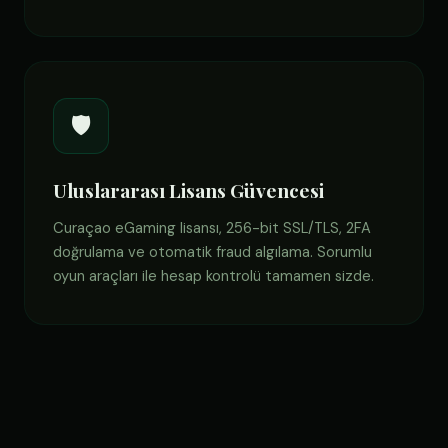
🛡️
Uluslararası Lisans Güvencesi
Curaçao eGaming lisansı, 256-bit SSL/TLS, 2FA
doğrulama ve otomatik fraud algılama. Sorumlu
oyun araçları ile hesap kontrolü tamamen sizde.