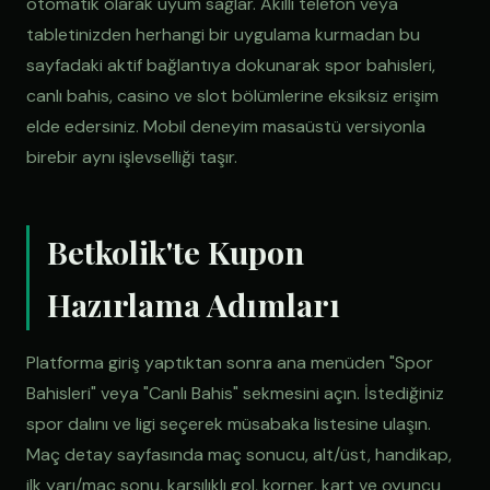
otomatik olarak uyum sağlar. Akıllı telefon veya
tabletinizden herhangi bir uygulama kurmadan bu
sayfadaki aktif bağlantıya dokunarak spor bahisleri,
canlı bahis, casino ve slot bölümlerine eksiksiz erişim
elde edersiniz. Mobil deneyim masaüstü versiyonla
birebir aynı işlevselliği taşır.
Betkolik'te Kupon
Hazırlama Adımları
Platforma giriş yaptıktan sonra ana menüden "Spor
Bahisleri" veya "Canlı Bahis" sekmesini açın. İstediğiniz
spor dalını ve ligi seçerek müsabaka listesine ulaşın.
Maç detay sayfasında maç sonucu, alt/üst, handikap,
ilk yarı/maç sonu, karşılıklı gol, korner, kart ve oyuncu