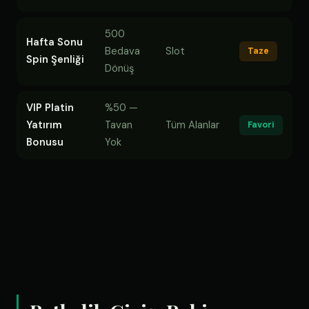
500
Hafta Sonu
Bedava
Slot
Taze
Spin Şenliği
Dönüş
VIP Platin
%50 —
Yatırım
Tavan
Tüm Alanlar
Favori
Bonusu
Yok