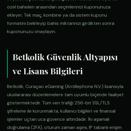
özel bahisleri arasından seçimlerinizi kuponunuza
ekleyin. Tek maç, kombine ya da sistem kuponu
formatını belirleyip bahis miktarınızı girdikten sonra
kuponunuzu onaylayın.
Betkolik Güvenlik Altyapısı
ve Lisans Bilgileri
Betkolik, Curaçao eGaming (Antillephone N.V.) lisansıyla
uluslararası düzenlemelere tam uyumlu biçimde faaliyet
göstermektedir. Tüm veri trafiği 256-bit SSL/TLS
şifreleme ile korunmakta, kullanıcı bilgileri ve finansal
işlemler uçtan uca güvence altındadır. İki aşamalı
doğrulama (2FA), oturum zaman aşımı, IP tabanlı erişim