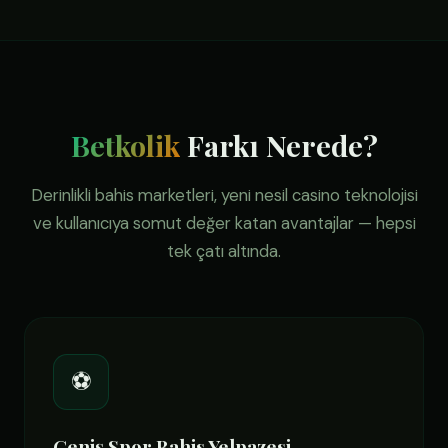
Betkolik
Farkı Nerede?
Derinlikli bahis marketleri, yeni nesil casino teknolojisi
ve kullanıcıya somut değer katan avantajlar — hepsi
tek çatı altında.
⚽
Geniş Spor Bahis Yelpazesi