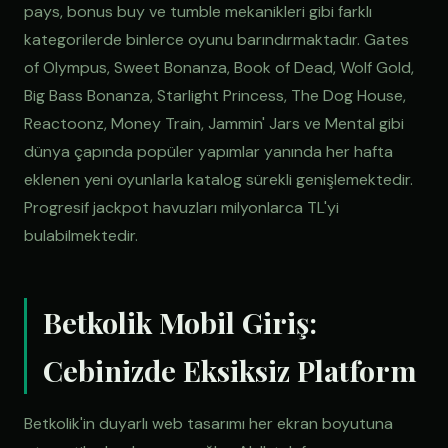
pays, bonus buy ve tumble mekanikleri gibi farklı
kategorilerde binlerce oyunu barındırmaktadır. Gates
of Olympus, Sweet Bonanza, Book of Dead, Wolf Gold,
Big Bass Bonanza, Starlight Princess, The Dog House,
Reactoonz, Money Train, Jammin' Jars ve Mental gibi
dünya çapında popüler yapımlar yanında her hafta
eklenen yeni oyunlarla katalog sürekli genişlemektedir.
Progresif jackpot havuzları milyonlarca TL'yi
bulabilmektedir.
Betkolik Mobil Giriş:
Cebinizde Eksiksiz Platform
Betkolik'in duyarlı web tasarımı her ekran boyutuna