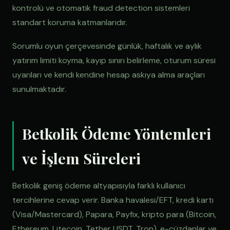
kontrolü ve otomatik fraud detection sistemleri
standart koruma katmanlarıdır.
Sorumlu oyun çerçevesinde günlük, haftalık ve aylık
yatırım limiti koyma, kayıp sınırı belirleme, oturum süresi
uyarıları ve kendi kendine hesap askıya alma araçları
sunulmaktadır.
Betkolik Ödeme Yöntemleri
ve İşlem Süreleri
Betkolik geniş ödeme altyapısıyla farklı kullanıcı
tercihlerine cevap verir. Banka havalesi/EFT, kredi kartı
(Visa/Mastercard), Papara, Payfix, kripto para (Bitcoin,
Ethereum, Litecoin, Tether USDT, Tron), e-cüzdanlar ve