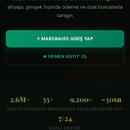
altyapı, şimşek hızında ödeme ve özel bonuslarla
tanışın.
⚡ MARSBAHİS GİRİŞ YAP
★ HEMEN KAYIT OL
2.6M+
55+
9.200+
~30sn
KAYITLI ÜYE
BAHIS BRANŞI
OYUN KATALOĞU
ÇEKIM HIZI
7/24
CANLI DESTEK