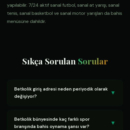
yapılabilir. 7/24 aktif sanal futbol, sanal at yarışı, sanal
tenis, sanal basketbol ve sanal motor yarışları da bahis
menüsüne dahildir.
Sıkça Sorulan
Sorular
Betkolik giriş adresi neden periyodik olarak
▼
değişiyor?
Türkiye'deki BTK düzenlemeleri sebebiyle yurt dışı
merkezli bahis platformlarının adresleri dönem
Betkolik bünyesinde kaç farklı spor
▼
dönem engellenebilmektedir. Betkolik bu engellere
branşında bahis oynama şansı var?