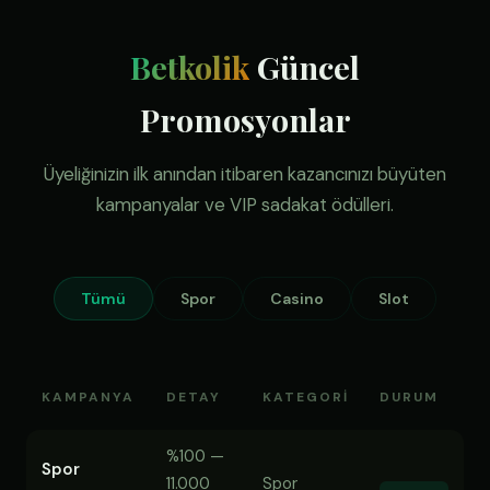
Betkolik
Güncel
Promosyonlar
Üyeliğinizin ilk anından itibaren kazancınızı büyüten
kampanyalar ve VIP sadakat ödülleri.
Tümü
Spor
Casino
Slot
KAMPANYA
DETAY
KATEGORI
DURUM
%100 —
Spor
11.000
Spor