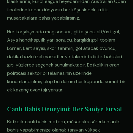
klasiklerine, EuroLeague heyecanından Australian Open
finallerine kadar dünyanın her köşesindeki kritik
müsabakalara bahis yapabilirsiniz.
Her karşılaşmada maç sonucu, çifte şans, alt/üst gol,
Asya handikap, ilk yarı sonucu, karşılıklı gol, toplam
korner, kart sayısı, skor tahmini, gol atacak oyuncu,
dakika bazlı özel marketler ve takım istatistik bahisleri
gibi yüzlerce seçenek sunulmaktadır. Betkolik'in oran
politikası sektör ortalamasının üzerinde
konumlandırılmış olup bu durum her kuponda somut bir
ek kazanç avantajı yaratır.
Canlı Bahis Deneyimi: Her Saniye Fırsat
Betkolik canlı bahis motoru, müsabaka sürerken anlık
bahis yapabilmenize olanak tanıyan yüksek