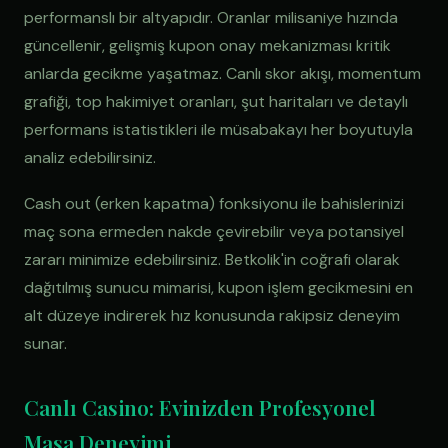
performanslı bir altyapıdır. Oranlar milisaniye hızında
güncellenir, gelişmiş kupon onay mekanizması kritik
anlarda gecikme yaşatmaz. Canlı skor akışı, momentum
grafiği, top hakimiyet oranları, şut haritaları ve detaylı
performans istatistikleri ile müsabakayı her boyutuyla
analiz edebilirsiniz.
Cash out (erken kapatma) fonksiyonu ile bahislerinizi
maç sona ermeden nakde çevirebilir veya potansiyel
zararı minimize edebilirsiniz. Betkolik'in coğrafi olarak
dağıtılmış sunucu mimarisi, kupon işlem gecikmesini en
alt düzeye indirerek hız konusunda rakipsiz deneyim
sunar.
Canlı Casino: Evinizden Profesyonel
Masa Deneyimi