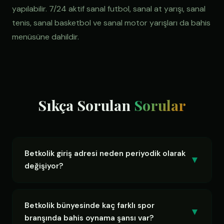
yapılabilir. 7/24 aktif sanal futbol, sanal at yarışı, sanal
tenis, sanal basketbol ve sanal motor yarışları da bahis
menüsüne dahildir.
Sıkça Sorulan
Sorular
Betkolik giriş adresi neden periyodik olarak
▼
değişiyor?
Türkiye'deki BTK düzenlemeleri sebebiyle yurt dışı
merkezli bahis platformlarının adresleri dönem
Betkolik bünyesinde kaç farklı spor
▼
dönem engellenebilmektedir. Betkolik bu engellere
branşında bahis oynama şansı var?