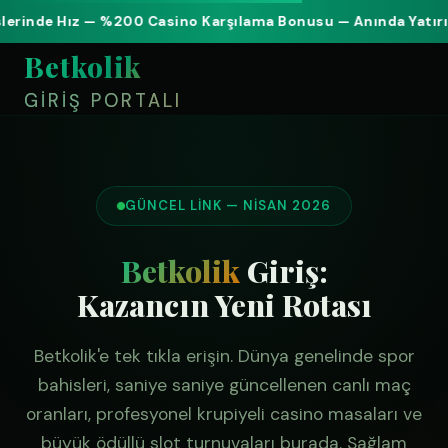
Hız — %200 Casino Karşılama Bonusu — Anında Yatırım & Hızlı
Betkolik
GIRIŞ PORTALI
GÜNCEL LINK — NISAN 2026
Betkolik
Giriş:
Kazancın Yeni Rotası
Betkolik'e tek tıkla erişin. Dünya genelinde spor
bahisleri, saniye saniye güncellenen canlı maç
oranları, profesyonel krupiyeli casino masaları ve
büyük ödüllü slot turnuvaları burada. Sağlam