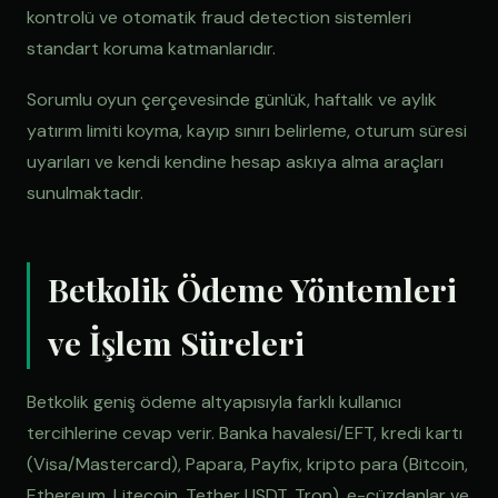
kontrolü ve otomatik fraud detection sistemleri
standart koruma katmanlarıdır.
Sorumlu oyun çerçevesinde günlük, haftalık ve aylık
yatırım limiti koyma, kayıp sınırı belirleme, oturum süresi
uyarıları ve kendi kendine hesap askıya alma araçları
sunulmaktadır.
Betkolik Ödeme Yöntemleri
ve İşlem Süreleri
Betkolik geniş ödeme altyapısıyla farklı kullanıcı
tercihlerine cevap verir. Banka havalesi/EFT, kredi kartı
(Visa/Mastercard), Papara, Payfix, kripto para (Bitcoin,
Ethereum, Litecoin, Tether USDT, Tron), e-cüzdanlar ve