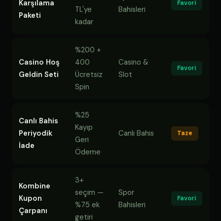
Karşılama
Favori
TL'ye
Bahisleri
Paketi
kadar
%200 +
Casino Hoş
400
Casino &
Favori
Geldin Seti
Ücretsiz
Slot
Spin
%25
Canlı Bahis
Kayıp
Periyodik
Canlı Bahis
Taze
Geri
İade
Ödeme
3+
Kombine
seçim —
Spor
Kupon
Favori
%75 ek
Bahisleri
Çarpanı
getiri