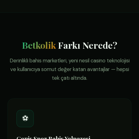
Betkolik
Farkı Nerede?
Derinlikli bahis marketleri, yeni nesil casino teknolojisi
ve kullanıcıya somut değer katan avantajlar — hepsi
tek çatı altında.
⚽
Geniş Spor Bahis Yelpazesi