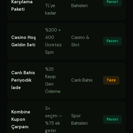
Karşılama
Favori
TL'ye
Bahisleri
Paketi
kadar
%200 +
Casino Hoş
400
Casino &
Favori
Geldin Seti
Ücretsiz
Slot
Spin
%25
Canlı Bahis
Kayıp
Periyodik
Canlı Bahis
Taze
Geri
İade
Ödeme
3+
Kombine
seçim —
Spor
Kupon
Favori
%75 ek
Bahisleri
Çarpanı
getiri