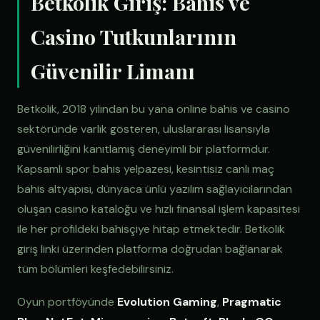
Betkolik Giriş: Bahis ve
Casino Tutkunlarının
Güvenilir Limanı
Betkolik, 2018 yılından bu yana online bahis ve casino
sektöründe varlık gösteren, uluslararası lisansıyla
güvenilirliğini kanıtlamış deneyimli bir platformdur.
Kapsamlı spor bahis yelpazesi, kesintisiz canlı maç
bahis altyapısı, dünyaca ünlü yazılım sağlayıcılarından
oluşan casino kataloğu ve hızlı finansal işlem kapasitesi
ile her profildeki bahisçiye hitap etmektedir. Betkolik
giriş linki üzerinden platforma doğrudan bağlanarak
tüm bölümleri keşfedebilirsiniz.
Oyun portföyünde
Evolution Gaming
,
Pragmatic