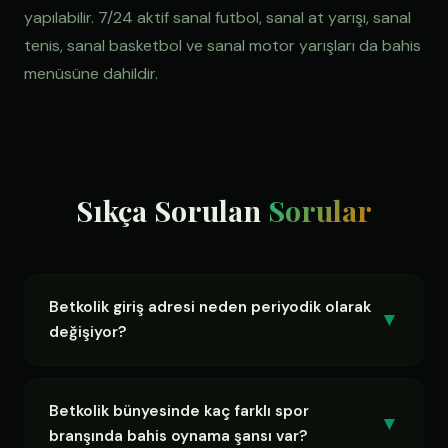
yapılabilir. 7/24 aktif sanal futbol, sanal at yarışı, sanal
tenis, sanal basketbol ve sanal motor yarışları da bahis
menüsüne dahildir.
Sıkça Sorulan
Sorular
Betkolik giriş adresi neden periyodik olarak
▼
değişiyor?
Türkiye'deki BTK düzenlemeleri sebebiyle yurt dışı
merkezli bahis platformlarının adresleri dönem
Betkolik bünyesinde kaç farklı spor
▼
dönem engellenebilmektedir. Betkolik bu engellere
branşında bahis oynama şansı var?