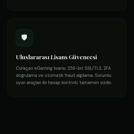
🛡️
Uluslararası Lisans Güvencesi
Curaçao eGaming lisansı, 256-bit SSL/TLS, 2FA
doğrulama ve otomatik fraud algılama. Sorumlu
oyun araçları ile hesap kontrolü tamamen sizde.