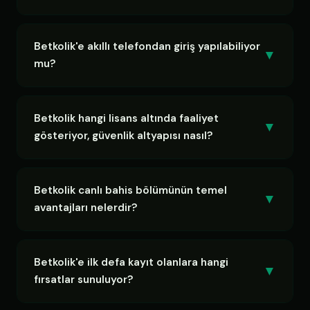
karşılık yeni bağlantılar devreye alır ve bu sayfa her
daim aktif, doğrulanmış linki barındırır.
Futbol, basketbol, tenis, voleybol, buz hokeyi,
hentbol, beyzbol, masa tenisi, badminton, dart,
Betkolik'e akıllı telefondan giriş yapılabiliyor
▼
kriket, ragbi, amerikan futbolu, e-spor ve sanal
mu?
sporlar dahil 55'i aşkın dalda maç öncesi ve canlı
bahis olanağı aktiftir.
Kesinlikle. Responsive altyapı sayesinde iOS ve
Android cihazlarda uygulama indirmeksizin tarayıcı
Betkolik hangi lisans altında faaliyet
▼
üzerinden bahis ve casino özelliklerinin tamamına
gösteriyor, güvenlik altyapısı nasıl?
tam erişim mümkündür.
Curaçao eGaming (Antillephone N.V.) lisansı ile
faaliyet gösteren Betkolik, 256-bit SSL/TLS, 2FA, IP
Betkolik canlı bahis bölümünün temel
▼
tabanlı kontrol ve otomatik fraud algılama
avantajları nelerdir?
sistemleri ile üst düzey güvenlik sağlamaktadır.
Devam eden karşılaşmalara anlık bahis, milisaniye
hızında oran güncellemesi, kapsamlı istatistik
Betkolik'e ilk defa kayıt olanlara hangi
▼
ekranları, görsel maç takibi ve cash out (erken
fırsatlar sunuluyor?
kapatma) fonksiyonu canlı bahis bölümünün güçlü
yanlarıdır.