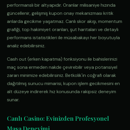
performanslı bir altyapıdır. Oranlar milisaniye hızında
güncellenir, gelişmiş kupon onay mekanizması kritik
anlarda gecikme yaşatmaz. Canlı skor akışı, momentum
grafiği, top hakimiyet oranları, şut haritaları ve detaylı
performans istatistikleri ile müsabakayı her boyutuyla
analiz edebilirsiniz.
Cash out (erken kapatma) fonksiyonu ile bahislerinizi
maç sona ermeden nakde çevirebilir veya potansiyel
zararı minimize edebilirsiniz. Betkolik'in coğrafi olarak
dağıtılmış sunucu mimarisi, kupon işlem gecikmesini en
alt düzeye indirerek hız konusunda rakipsiz deneyim
sunar.
Canlı Casino: Evinizden Profesyonel
Masa Deneyimi