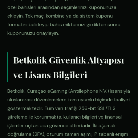
özel bahisleri arasından seçimlerinizi kuponunuza
ekleyin. Tek maç, kombine ya da sistem kuponu
formatını belirleyip bahis miktarınızı girdikten sonra
kuponunuzu onaylayın.
Betkolik Güvenlik Altyapısı
ve Lisans Bilgileri
Betkolik, Curaçao eGaming (Antillephone N.V.) lisansıyla
uluslararası düzenlemelere tam uyumlu biçimde faaliyet
göstermektedir. Tüm veri trafiği 256-bit SSL/TLS
şifreleme ile korunmakta, kullanıcı bilgileri ve finansal
işlemler uçtan uca güvence altındadır. İki aşamalı
doğrulama (2FA), oturum zaman aşımı, IP tabanlı erişim