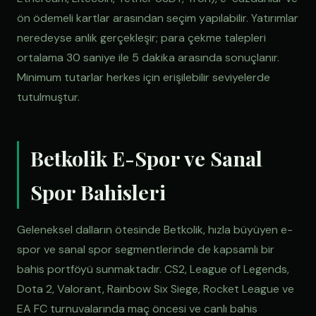
ön ödemeli kartlar arasından seçim yapılabilir. Yatırımlar
neredeyse anlık gerçekleşir; para çekme talepleri
ortalama 30 saniye ile 5 dakika arasında sonuçlanır.
Minimum tutarlar herkes için erişilebilir seviyelerde
tutulmuştur.
Betkolik E-Spor ve Sanal
Spor Bahisleri
Geleneksel dalların ötesinde Betkolik, hızla büyüyen e-
spor ve sanal spor segmentlerinde de kapsamlı bir
bahis portföyü sunmaktadır. CS2, League of Legends,
Dota 2, Valorant, Rainbow Six Siege, Rocket League ve
EA FC turnuvalarında maç öncesi ve canlı bahis