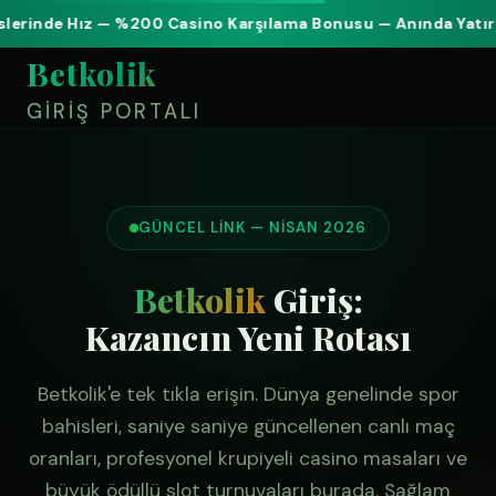
 Hız — %200 Casino Karşılama Bonusu — Anında Yatırım & Hızlı
Betkolik
GIRIŞ PORTALI
GÜNCEL LINK — NISAN 2026
Betkolik
Giriş:
Kazancın Yeni Rotası
Betkolik'e tek tıkla erişin. Dünya genelinde spor
bahisleri, saniye saniye güncellenen canlı maç
oranları, profesyonel krupiyeli casino masaları ve
büyük ödüllü slot turnuvaları burada. Sağlam