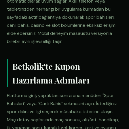
otomatik olarak uyum sağlar. Akıllı telefon veya
tabletinizden herhangi bir uygulama kurmadan bu
sayfadaki aktif bağlantıya dokunarak spor bahisleri,
canlı bahis, casino ve slot bölümlerine eksiksiz erişim
elde edersiniz. Mobil deneyim masaüstü versiyonla
birebir aynı işlevselliği taşır.
Betkolik'te Kupon
Hazırlama Adımları
Platforma giriş yaptıktan sonra ana menüden "Spor
Bahisleri" veya "Canlı Bahis" sekmesini açın. İstediğiniz
spor dalını ve ligi seçerek müsabaka listesine ulaşın.
Maç detay sayfasında maç sonucu, alt/üst, handikap,
ilk yarı/maç sonu, karşılıklı gol, korner, kart ve oyuncu