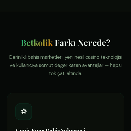
Betkolik
Farkı Nerede?
Derinlikli bahis marketleri, yeni nesil casino teknolojisi
ve kullanıcıya somut değer katan avantajlar — hepsi
tek çatı altında.
⚽
Geniş Spor Bahis Yelpazesi