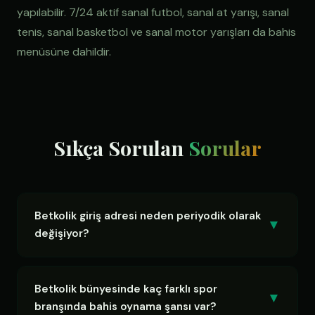
yapılabilir. 7/24 aktif sanal futbol, sanal at yarışı, sanal
tenis, sanal basketbol ve sanal motor yarışları da bahis
menüsüne dahildir.
Sıkça Sorulan
Sorular
Betkolik giriş adresi neden periyodik olarak
▼
değişiyor?
Türkiye'deki BTK düzenlemeleri sebebiyle yurt dışı
merkezli bahis platformlarının adresleri dönem
Betkolik bünyesinde kaç farklı spor
▼
dönem engellenebilmektedir. Betkolik bu engellere
branşında bahis oynama şansı var?