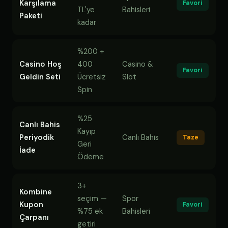
Karşılama
Favori
TL'ye
Bahisleri
Paketi
kadar
%200 +
Casino Hoş
400
Casino &
Favori
Geldin Seti
Ücretsiz
Slot
Spin
%25
Canlı Bahis
Kayıp
Periyodik
Canlı Bahis
Taze
Geri
İade
Ödeme
3+
Kombine
seçim —
Spor
Kupon
Favori
%75 ek
Bahisleri
Çarpanı
getiri